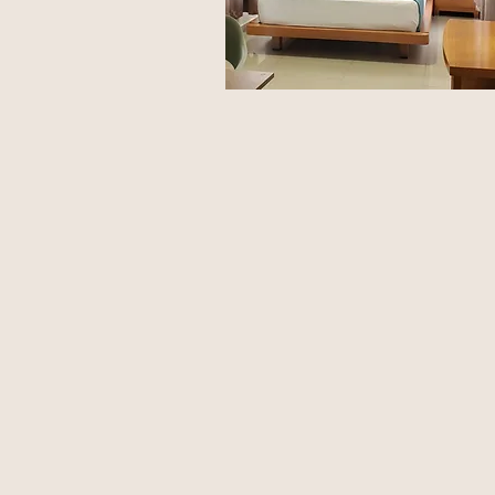
Habitacion Dob
Estandar
Comoda Habitacion con Cama
doble-tv cable-ventilador-agua
caliente-escritorio-wifi, justo lo
busca para una agradable estad
Reserva ya!