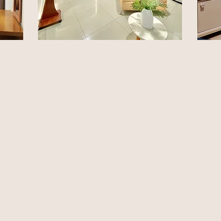
le
Habitacion
Ha
Doble Superior
D
Hermosa Habitacion con Cama
Herm
Extradoble tipo king-tv cable -sofa -
cama
 que
escritorio-agua caliente-wifi-Linda
ilum
ia
decoracion para hacer mas agradable
amen
su estadia.
wifi 
Reserva ya!