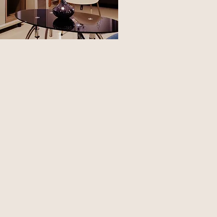
bitacion Doble
ELUXE
osa y amplia habitacion con
 Extradoble tipo King-sala-
inada con calidez para hacer mas
a su estadía-escritorio-tv cable-
-ventilador
Reserva ya!