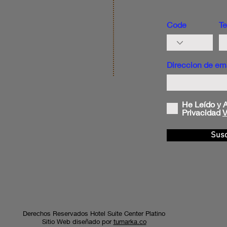
Code
Te
Direccion de em
He Leído y A
Privacidad
V
Susc
Derechos Reservados Hotel Suite Center Platino
Sitio Web diseñado por
tumarka.co