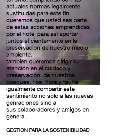
actuales normas legalmente
sustituidas para este fin.
queremos que usted sea parte
de estas acciones emprendidas
por el hotel para así aportar
juntos eficientemente en la
preservación de nuestro medio
ambiente.
también queremos dirigir su
atención en el cuidado y
preservación de nuestros
bosques, ríos, flora y fauna
igualmente compartir este
sentimiento no solo a las nuevas
genraciones sino a
sus colaboradores y amigos en
general.
GESTION PARA LA SOSTENIBILIDAD