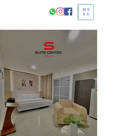
ME
NU